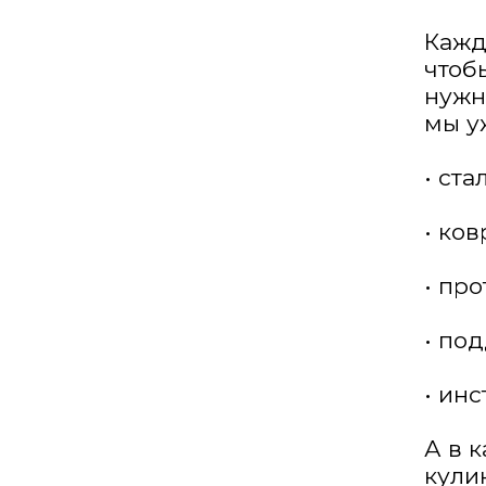
Кажд
чтоб
нужн
мы у
• ст
• ков
• пр
• по
• инс
А в 
кули