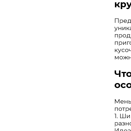
кр
Пред
уник
прод
приг
кусо
можн
Чт
ос
Мень
потр
1. Ш
разн
Идеа