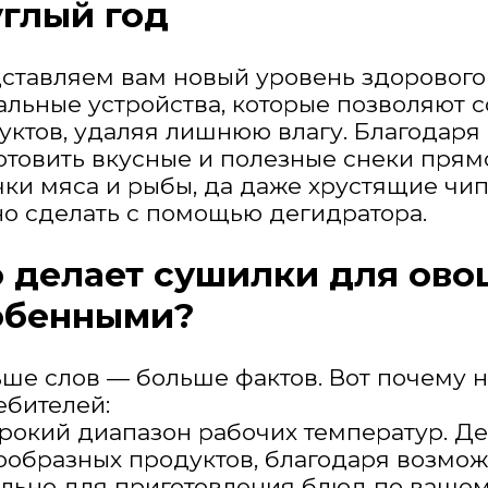
углый год
ставляем вам новый уровень здорового 
альные устройства, которые позволяют с
уктов, удаляя лишнюю влагу. Благодаря
отовить вкусные и полезные снеки прям
чки мяса и рыбы, да даже хрустящие чип
о сделать с помощью дегидратора.
о делает сушилки для ов
обенными?
ше слов — больше фактов. Вот почему н
ебителей:
ирокий диапазон рабочих температур. Д
ообразных продуктов, благодаря возмож
льно для приготовления блюд по вашем