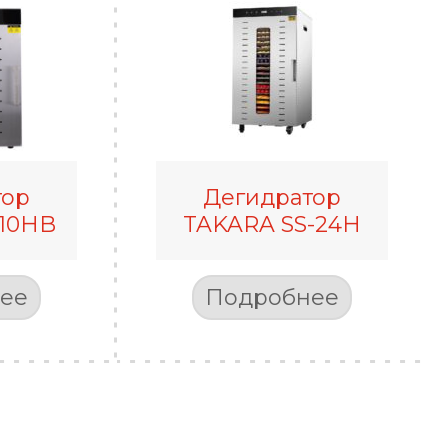
тор
Дегидратор
-10HB
TAKARA SS-24H
ее
Подробнее