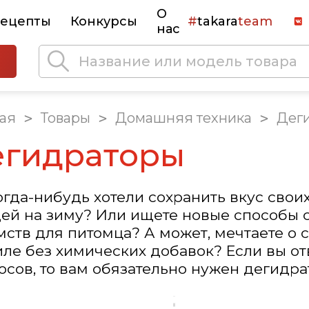
О
ецепты
Конкурсы
#
takara
team
нас
ая
 > 
Товары
 > 
Домашняя техника
 > 
Дег
егидраторы
огда-нибудь хотели сохранить вкус сво
ей на зиму? Или ищете новые способы 
мств для питомца? А может, мечтаете о
иле без химических добавок? Если вы отв
осов, то вам обязательно нужен дегидр