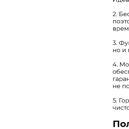
2. Б
поэт
врем
3. Ф
но и
4. М
обес
гара
не п
5. Г
чист
Пол