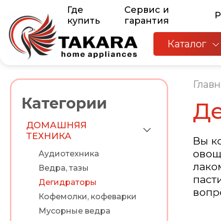
Где
Сервис и
Р
купить
гарантия
Каталог
Главн
Категории
Д
ДОМАШНЯЯ
ТЕХНИКА
Вы к
овощ
Аудиотехника
лако
Ведра, тазы
паст
Дегидраторы
вопр
Кофемолки, кофеварки
Мусорные ведра