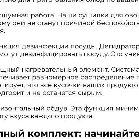
есшумная работа. Наши сушилки для овощ
ому они не станут причиной беспокойст
я.
ункция дезинфекции посуды. Дегидратор
 могут дезинфицировать посуду. Это уни
ощный нагревательный элемент. Систем
печивает равномерное распределение го
нтирует, что все кусочки ваших продукт
одгорит и не останется сырым.
оризонтальный обдув. Эта функция мини
оту вкуса каждого продукта.
ный комплект: начинайте 